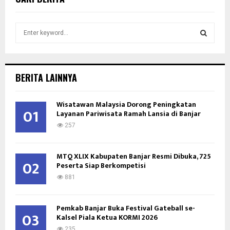
S
e
a
S
r
c
E
BERITA LAINNYA
h
f
A
Wisatawan Malaysia Dorong Peningkatan
o
01
Layanan Pariwisata Ramah Lansia di Banjar
r
R
:
257
C
MTQ XLIX Kabupaten Banjar Resmi Dibuka, 725
H
02
Peserta Siap Berkompetisi
881
Pemkab Banjar Buka Festival Gateball se-
03
Kalsel Piala Ketua KORMI 2026
235