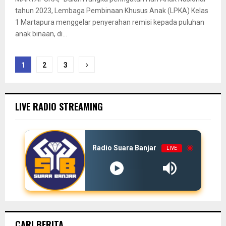
tahun 2023, Lembaga Pembinaan Khusus Anak (LPKA) Kelas
1 Martapura menggelar penyerahan remisi kepada puluhan
anak binaan, di...
Paginasi
1
2
3
pos
LIVE RADIO STREAMING
Radio Suara Banjar
LIVE
CARI BERITA